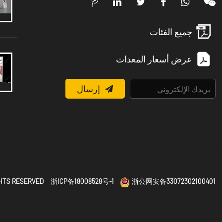
جميع الفئات
عرض أسعار المعدات
إرسال
IGHTS RESERVED
浙ICP备18008528号-1
浙公网安备33072302100401