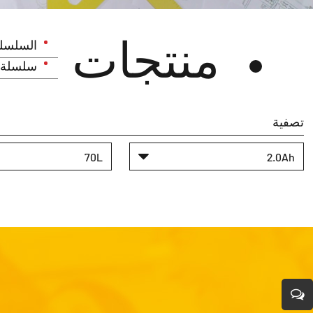
منتجات
السلسلة
سلسلة ا
تصفية
70L
2.0Ah