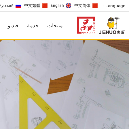
Language：
Русский
中文繁體
English
中文简体
منتجات
خدمة
فيديو
سلسلة الترويج
السلسلة الاقتصادية
سلسلة ت
سلسلة اصن