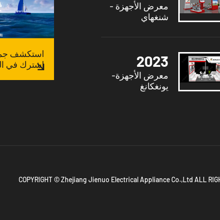
معرض الأجهزة -
شنغهاي
استكشف جميع
2023
اشترك في الق
معرض الأجهزة-
يونغكانغ
COPYRIGHT © Zhejiang Jienuo Electrical Appliance Co.,Ltd ALL R