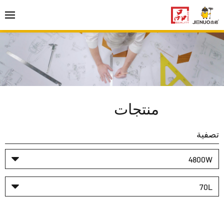
منتجات
تصفية
4800W
70L