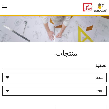
منتجات
تصفية
سعة
70L