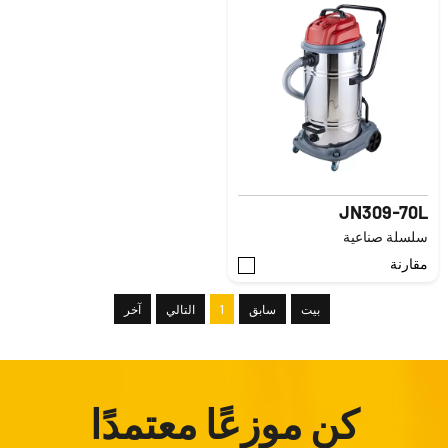
JN309-70L
سلسلة صناعية
مقارنة
بيت
سابق
1
التالي
آخر
كن موزعًا معتمدًا