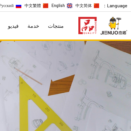
Language：
Русский
中文繁體
English
中文简体
منتجات
خدمة
فيديو
سلسلة الترويج
السلسلة الاقتصادية
سلسلة ت
سلسلة اصن