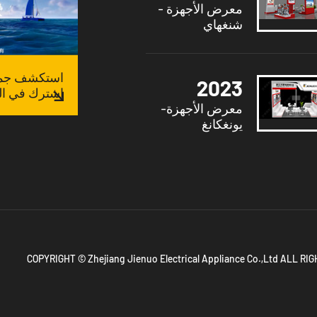
معرض الأجهزة -
شنغهاي
استكشف جميع
2023
اشترك في الق
معرض الأجهزة-
يونغكانغ
COPYRIGHT © Zhejiang Jienuo Electrical Appliance Co.,Ltd ALL R