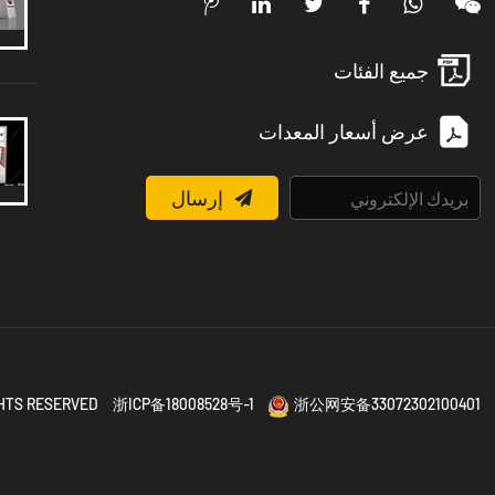
جميع الفئات
عرض أسعار المعدات
إرسال
IGHTS RESERVED
浙ICP备18008528号-1
浙公网安备33072302100401