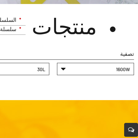
منتجات
السلسلة
سلسلة ا
تصفية
30L
1600W