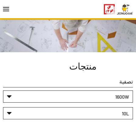
منتجات
تصفية
1600W
10L