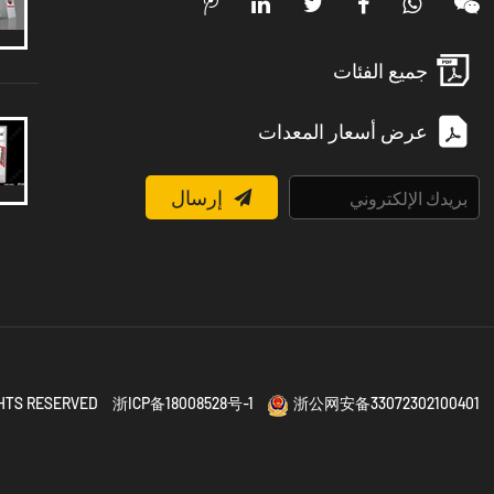
جميع الفئات
عرض أسعار المعدات
إرسال
IGHTS RESERVED
浙ICP备18008528号-1
浙公网安备33072302100401