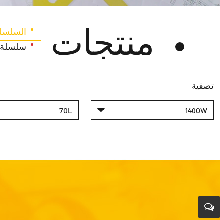
منتجات
السلسلة
سلسلة ا
تصفية
70L
1400W