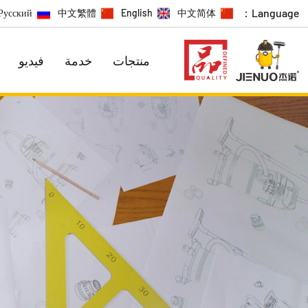
Language：
Русский
中文繁體
English
中文简体
منتجات
خدمة
فيديو
سلسلة الترويج
السلسلة الاقتصادية
سلسلة ت
سلسلة اصن