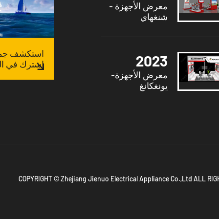
معرض الأجهزة -
شنغهاي
استكشف جميع
2023
اشترك في الق
معرض الأجهزة-
يونغكانغ
COPYRIGHT © Zhejiang Jienuo Electrical Appliance Co.,Ltd ALL R