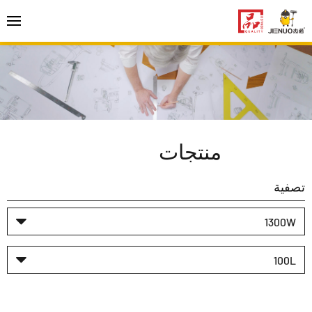
منتجات
تصفية
1300W
100L