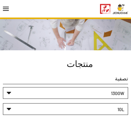
منتجات
تصفية
1300W
10L