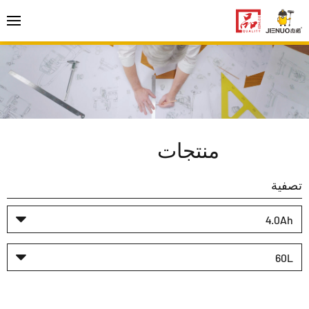
منتجات
تصفية
4.0Ah
60L